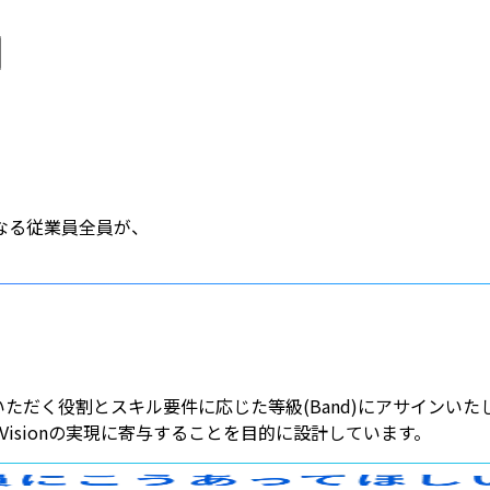
代表メッセージ
企業理念
文化を知る
社内イベント（施策）
働き方・福利
仕事を知る
人を知る
ENTRY
キャリア採用
新卒・インターン採用
なる従業員全員が、
ただく役割とスキル要件に応じた等級(Band)にアサインい
Visionの実現に寄与することを目的に設計しています。